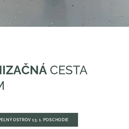
NIZAČNÁ
CESTA
M
EĽNÝ OSTROV 13, 1. POSCHODIE