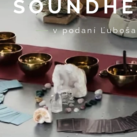
SOUNDHE
v podaní Ľuboša