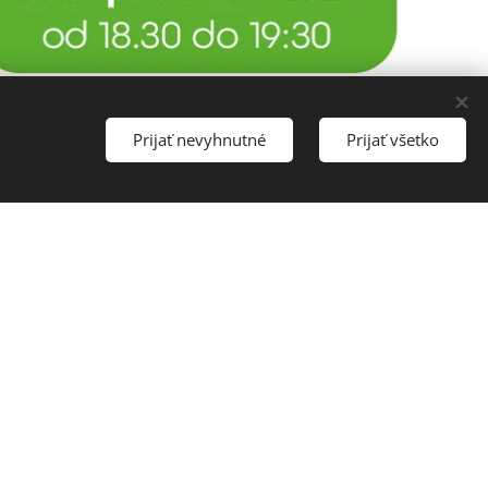
Prijať nevyhnutné
Prijať všetko